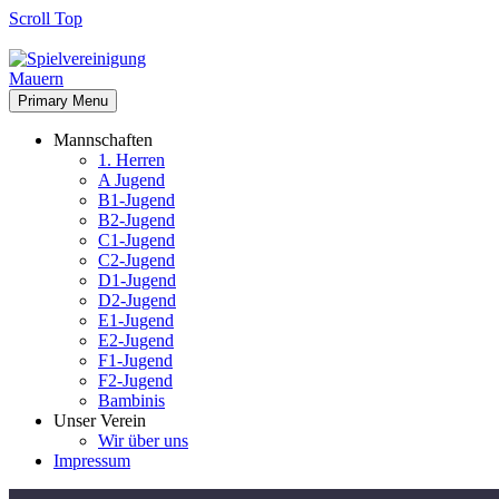
Scroll Top
Primary Menu
Mannschaften
1. Herren
A Jugend
B1-Jugend
B2-Jugend
C1-Jugend
C2-Jugend
D1-Jugend
D2-Jugend
E1-Jugend
E2-Jugend
F1-Jugend
F2-Jugend
Bambinis
Unser Verein
Wir über uns
Impressum